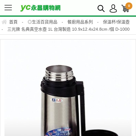
0
首頁
-
◎生活百貨用品
-
餐廚用品系列
-
保溫杯/保溫壺
-
三光牌 名典真空水壺 1L 台灣製造 10.9x12.4x24.8cm /個 D-1000