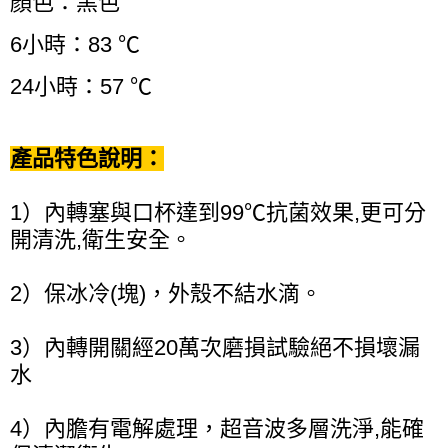
顏色：黑色
6小時：83 ℃
24小時：57 ℃
產品特色說明：
1）內轉塞與口杯達到99℃抗菌效果,更可分
開清洗,衛生安全。
2）保冰冷(塊)，外殼不結水滴。
3）內轉開關經20萬次磨損試驗絕不損壞漏
水
4）內膽有電解處理，超音波多層洗淨,能確