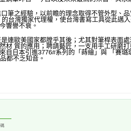
進口筆之經驗，以前瞻的理念取得不管外型、
 CO.﹞的台灣獨家代理權，使台灣書寫工具從此
今響譽不衰。
至是連歐美國家都膛乎其後；尤其對筆桿表面
然材 質的應用；聘請藝匠，一支用手工研磨
自日本引進3776#系列的「蒔繪」與 「賽
藏品都不乏知音。
密碼