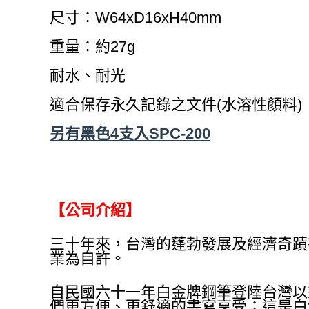
尺寸：W64xD16xH40mm
重量：約27g
耐水、耐光
適合保存永久記錄之文件(水溶性顏料)
另有黑色4支入SPC-200
【公司介紹】
三十年來，台灣的蓬勃發展及經濟奇蹟
業為自許。
自民國六十一年白金牌鋼筆登陸台灣以
們更方便、更舒適的書寫享受；這是白