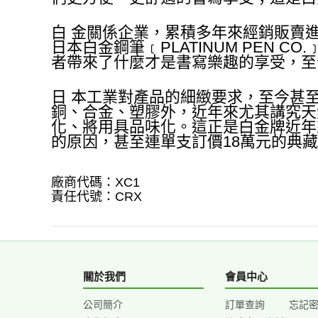
白 金關係企業，累積多年來經銷販賣
日本白金鋼筆﹝PLATINUM PEN
者帶來了什麼才是書寫樂趣的享受，至
日 本工業對產品的細緻要求，至今甚
銅、合金、塑膠外，近年來尤其講究天
化、將用具品味化。這正是白金牌近年來
的原因，甚至連單支訂價18萬元的典
廠商代碼：XC1
責任代號：CRX
關於我們
會員中心
公司簡介
訂單查詢
忘記