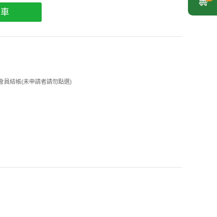
物車
 企業會員結帳(未申請者請勿點選)