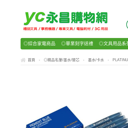
◎綜合家電商品
◎畢業刻字送禮
◎文具用品系
◎紙品文具系列
◎辦公用紙製品
◎事務機器/耗
首頁
◎精品名筆/墨水/替芯
墨水/卡水
PLATI
-
-
-
◎運動/休閒/樂器
◎客製化禮贈品
◎食品/零食/