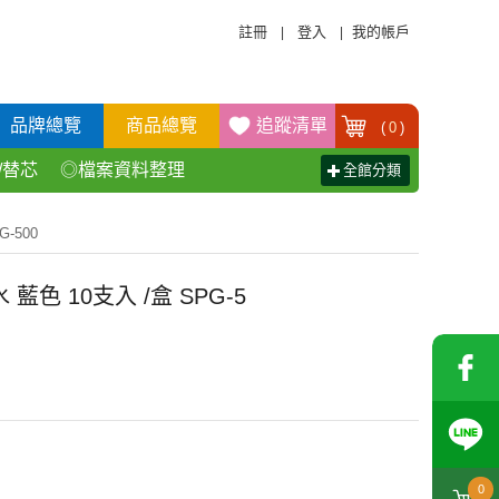
註冊
登入
我的帳戶
|
|
品牌總覽
商品總覽
追蹤清單
(
0
)
/替芯
◎檔案資料整理
全館分類
活百貨用品
◎辦公傢具產品
-500
藍色 10支入 /盒 SPG-5
0