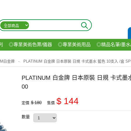
列
◎專業美術色票/儀器
◎專業美術用品
◎精品名筆/墨水
材
◎印表機/耗材
◎3C/電腦週邊
◎收納用品系列
◎生
NUM白金牌
PLATINUM 白金牌 日本原裝 日規 卡式墨水 藍色 10支入 /盒 SPG
-
飲料
PLATINUM 白金牌 日本原裝 日規 卡式墨水 
00
$ 144
$ 180
定價
售價
數量