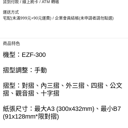
貨到付款 / 線上刷卡 / ATM 轉帳
運送方式
宅配(未滿999元+90元運費) / 企業會員結帳(未申請者請勿點選)
商品特色
機型：EZF-300
摺型調整：手動
摺型：對摺、內三摺、外三摺、四摺、公文
摺、觀音摺、十字摺
紙張尺寸：最大A3 (300x432mm)、最小B7
(91x128mm*限對摺)