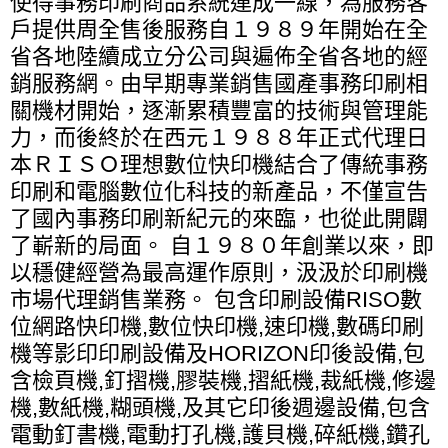
使得事務印刷商品系統連成一線，為服務客
戶提供周全售後服務自１９８９年開始在全
省各地陸續成立分公司與遍佈全省各地的經
銷服務網。由早期專業銷售國產事務印刷相
關機材開始，逐漸累積豐富的技術與管理能
力，而後終於在西元１９８８年正式代理日
本ＲＩＳＯ理想數位快印機結合了傳統事務
印刷和電腦數位化科技的新產品，不僅宣告
了國內事務印刷新紀元的來臨，也從此開闢
了嶄新的局面。 自１９８０年創業以來，即
以穩健經營為最高運作原則，汲汲於印刷機
市場代理銷售業務。 包含印刷設備RISO數
位網路快印機,數位快印機,速印機,數碼印刷
機等影印印刷設備及HORIZON印後設備,包
含檢頁機,釘摺機,膠裝機,摺紙機,裁紙機,修邊
機,數紙機,糊頭機,及其它印後週邊設備,包含
電動釘書機,電動打孔機,護貝機,碎紙機,鑽孔