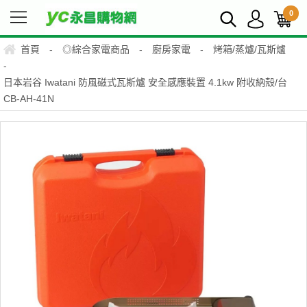
0
首頁
-
◎綜合家電商品
-
廚房家電
-
烤箱/蒸爐/瓦斯爐
-
日本岩谷 Iwatani 防風磁式瓦斯爐 安全感應裝置 4.1kw 附收納殼/台
CB-AH-41N