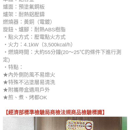
爐面：預塗氟鋼板
爐架：耐熱鋁壓鑄
燃燒器：黃銅（電鍍）
旋鈕、爐腳：耐熱ABS樹脂
‧點火方式：壓電點火方式
‧火力：4.1kW（3,500kcal/h）
‧燃燒時間：大約55分鐘(20～25℃的條件下進行測
定)
‧特點：
★內外側防風不易熄火
★特殊不沾塗層易清洗
★附攜帶盒適用戶外
★煎、煮、烤都OK
【經濟部標準檢驗局商檢法規商品檢驗標識】