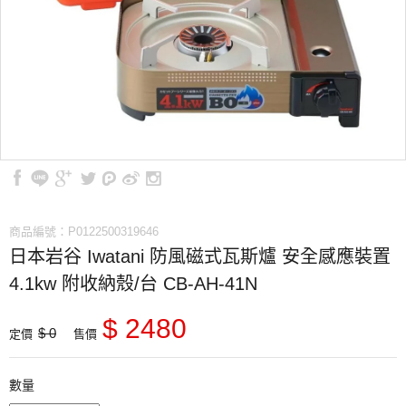
商品編號：P0122500319646
日本岩谷 Iwatani 防風磁式瓦斯爐 安全感應裝置
4.1kw 附收納殼/台 CB-AH-41N
$ 2480
$ 0
定價
售價
數量