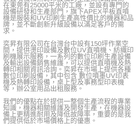
在東莞有25000平米的工廠，並設有專門的
設備研發和生產部門，旗下APEX平板直噴
機是服裝和UV印刷生產高性價比的機器和品
牌，並不斷創新升級設備以滿足客戶的需
求。
奕昇有限公司在台灣台中設有150坪作業空
間，提供燙印設備及數位UV直噴機、紡織印
刷機展示服務，一系列的數位印刷生產設備
及輸出設備銷售維護，可以提供直噴機及熱
轉印相關資訊洽詢。奕昇在市場上提供各種
數位印刷設備，其中包含 數位噴墨UV印表
機及熱轉印設備，桌上型及事務型印表機
等，辦公室用品出租服務。
我們的優點在於提供一整個生產流程的專業
知識，機器相關維護及開發生產，在機器設
備上更精進耐用及降低故障率，重要的是我
們提供低於市場價格上的優惠。