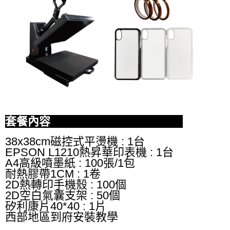
套餐內容
38x38cm磁控式平燙機 : 1台
EPSON L1210熱昇華印表機 : 1台
A4高級噴墨紙 : 100張/1包
耐熱膠帶1CM : 1卷
2D熱轉印手機殼 : 100個
2D空白氣囊支架 : 50個
矽利康片40*40 : 1片
西部地區到府安裝教學