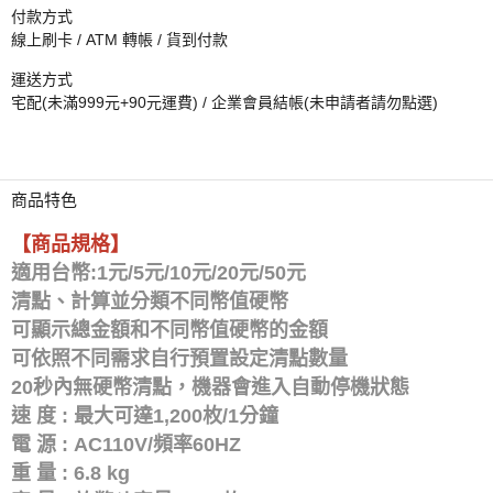
付款方式
線上刷卡 / ATM 轉帳 / 貨到付款
運送方式
宅配(未滿999元+90元運費) / 企業會員結帳(未申請者請勿點選)
商品特色
【商品規格】
適用台幣:1元/5元/10元/20元/50元
清點、計算並分類不同幣值硬幣
可顯示總金額和不同幣值硬幣的金額
可依照不同需求自行預置設定清點數量
20秒內無硬幣清點，機器會進入自動停機狀態
速 度 : 最大可達1,200枚/1分鐘
電 源 : AC110V/頻率60HZ
重 量 : 6.8 kg