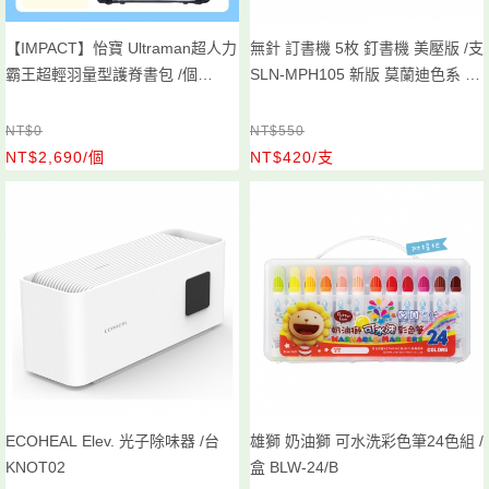
【IMPACT】怡寶 Ultraman超人力
無針 訂書機 5枚 釘書機 美壓版 /支
霸王超輕羽量型護脊書包 /個
SLN-MPH105 新版 莫蘭迪色系 顏
IMUT6025BK
色隨機出
NT$0
NT$550
NT$2,690/個
NT$420/支
ECOHEAL Elev. 光子除味器 /台
雄獅 奶油獅 可水洗彩色筆24色組 /
KNOT02
盒 BLW-24/B