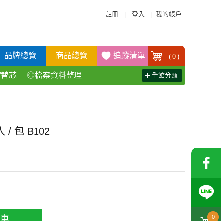
註冊
登入
我的帳戶
|
|
品牌總覽
商品總覽
追蹤清單
(
0
)
/替芯
◎檔案資料整理
全館分類
活百貨用品
◎辦公傢具產品
/ 包 B102
物車
0