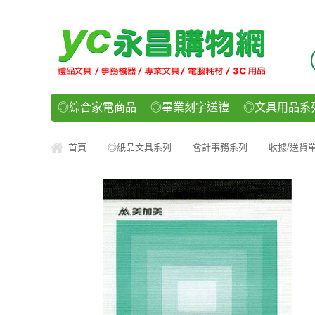
◎綜合家電商品
◎畢業刻字送禮
◎文具用品系
◎紙品文具系列
◎辦公用紙製品
◎事務機器/耗
首頁
◎紙品文具系列
會計事務系列
收據/送貨
-
-
-
◎運動/休閒/樂器
◎客製化禮贈品
◎食品/零食/