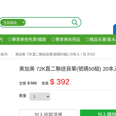
列
◎專業美術色票/儀器
◎專業美術用品
◎精品名筆/墨水
材
◎印表機/耗材
◎3C/電腦週邊
◎收納用品系列
◎生
單系列
美加美 72K直二聯送貨單(號碼50組) 20本入 / 包 B102
-
飲料
美加美 72K直二聯送貨單(號碼50組) 20本入 
$ 392
$ 560
定價
售價
數量
加入購
加入追蹤清單