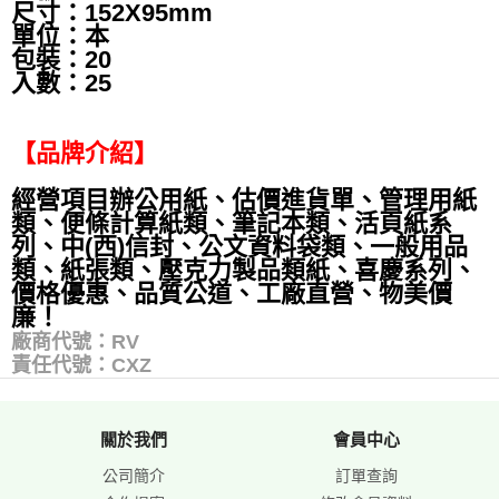
尺寸：152X95mm
單位：本
包裝：20
入數：25
【品牌介紹】
經營項目辦公用紙、估價進貨單、管理用紙
類、便條計算紙類、筆記本類、活頁紙系
列、中(西)信封、公文資料袋類、一般用品
類、紙張類、壓克力製品類紙、喜慶系列、
價格優惠、品質公道、工廠直營、物美價
廉！
廠商代號：RV
責任代號：CXZ
關於我們
會員中心
公司簡介
訂單查詢