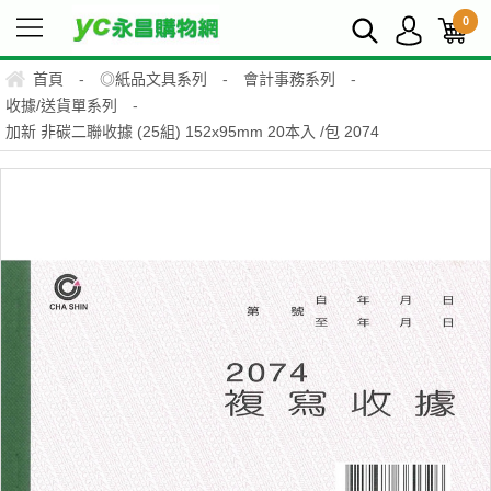
0
首頁
-
◎紙品文具系列
-
會計事務系列
-
收據/送貨單系列
-
加新 非碳二聯收據 (25組) 152x95mm 20本入 /包 2074