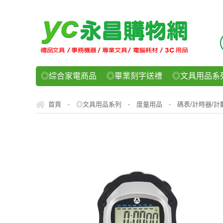
◎綜合家電商品
◎畢業刻字送禮
◎文具用品系
◎紙品文具系列
◎辦公用紙製品
◎事務機器/耗
首頁
◎文具用品系列
度量用品
碼表/計時器/計
-
-
-
◎運動/休閒/樂器
◎客製化禮贈品
◎食品/零食/