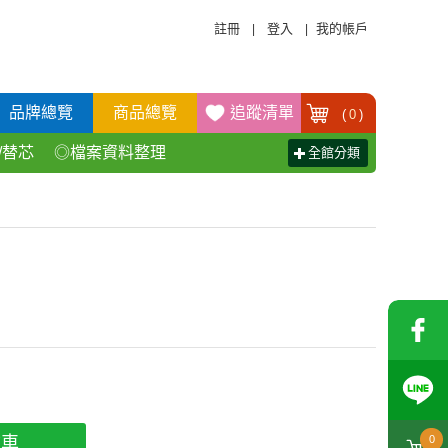
註冊
登入
我的帳戶
|
|
品牌總覽
商品總覽
追蹤清單
(
0
)
/替芯
◎檔案資料整理
全館分類
活百貨用品
◎辦公傢具產品
物車
0