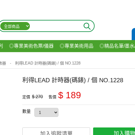
列
◎專業美術色票/儀器
◎專業美術用品
◎精品名筆/墨水
材
◎印表機/耗材
◎3C/電腦週邊
◎收納用品系列
◎生
數器
利得LEAD 計時器(碼錶) / 個 NO.1228
-
飲料
利得LEAD 計時器(碼錶) / 個 NO.1228
$ 189
$ 270
定價
售價
數量
加入購
加入追蹤清單