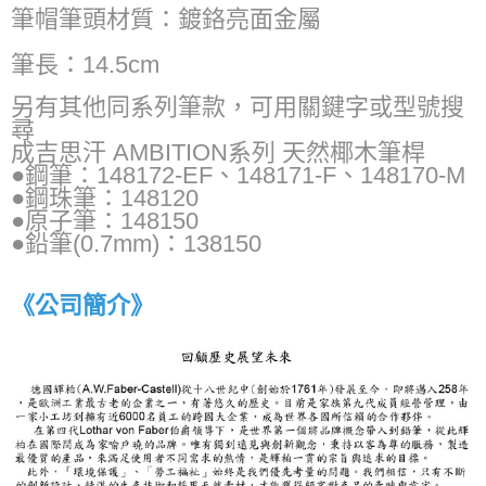
筆帽筆頭材質：鍍鉻亮面金屬
筆長：14.5cm
另有其他同系列筆款，可用關鍵字或型號搜
尋
成吉思汗 AMBITION系列 天然椰木筆桿
●鋼筆：148172-EF、148171-F、148170-M
●鋼珠筆：148120
●原子筆：148150
●鉛筆(0.7mm)：138150
《公司簡介》