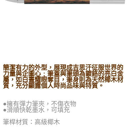
簡潔有力的外型，展現成吉思汗征服世界的
力量與企圖心﹔筆蓋與筆頭為鍍鉻的亮白金
屬，如白晝耀眼奪目，筆身則為天然椰木材
質，充分顯露個人時尚品味與特質。
●擁有彈力筆夾，不傷衣物
●滑順快乾墨水，可填充
筆桿材質：高級椰木