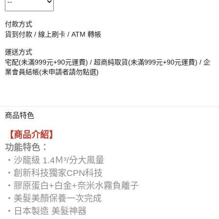
付款方式
貨到付款 / 線上刷卡 / ATM 轉帳
運送方式
宅配(未滿999元+90元運費) / 超商純取貨(未滿999元+90元運費) / 企
業會員結帳(未申請者請勿點選)
商品特色
【商品介紹】
功能特色：
・沙龍級 1.4Ｍ³/分大風量
・創新科技獨家CPN科技
・膠原蛋白+白金+奈米水霧負離子
・美髮美顏保養一次完成
・日本製造 美髮神器