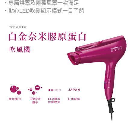
・專屬烘罩及兩種風罩一次滿足​
・貼心LED吹髮顯示模式一目了然​​