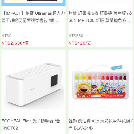
【IMPACT】怡寶 Ultraman超人力
無針 訂書機 5枚 釘書機 美壓版 /支
霸王超輕羽量型護脊書包 /個
SLN-MPH105 新版 莫蘭迪色系 顏
IMUT6025BK
色隨機出
NT$0
NT$550
NT$2,690/個
NT$420/支
ECOHEAL Elev. 光子除味器 /台
雄獅 奶油獅 可水洗彩色筆24色組 /
KNOT02
盒 BLW-24/B